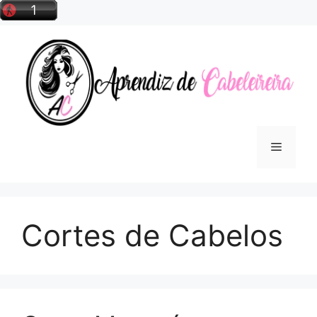
Pular
para
o
conteúdo
Menu
Cortes de Cabelos