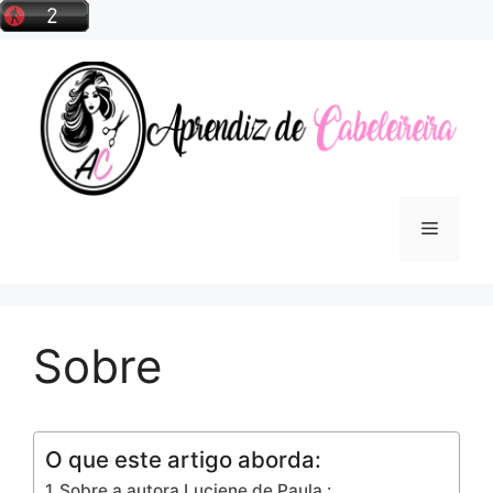
Pular
para
o
conteúdo
Menu
Sobre
O que este artigo aborda:
Sobre a autora Luciene de Paula :