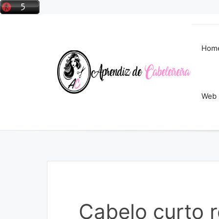
Pular
para
o
conteúdo
Hom
Web 
Cabelo curto 