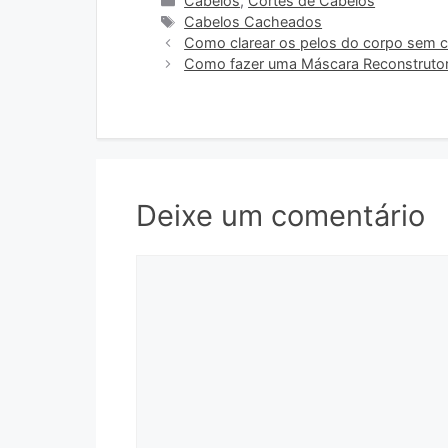
Cabelos
,
Cortes de Cabelos
Tags
Cabelos Cacheados
Como clarear os pelos do corpo sem 
Como fazer uma Máscara Reconstrutor
Deixe um comentário
Comentário