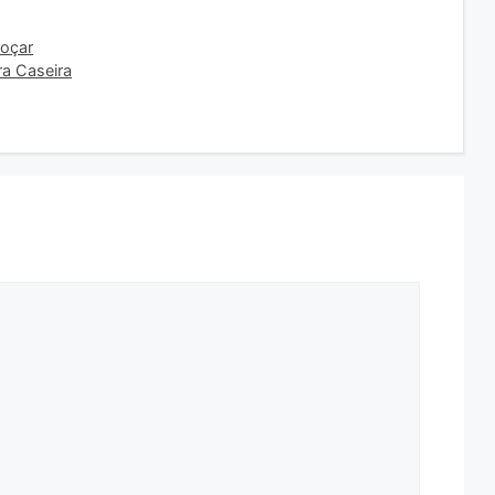
coçar
a Caseira