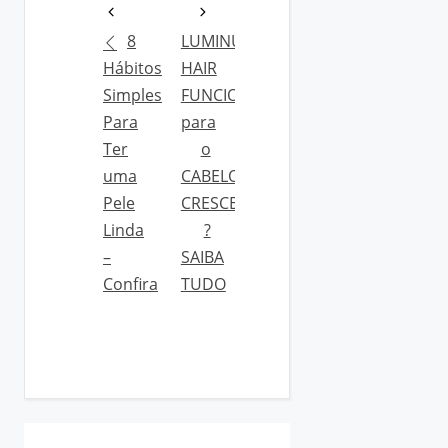
8
LUMINUS
Hábitos
HAIR
Simples
FUNCIONA
Para
para
Ter
o
uma
CABELO
Pele
CRESCER
Linda
?
–
SAIBA
Confira
TUDO