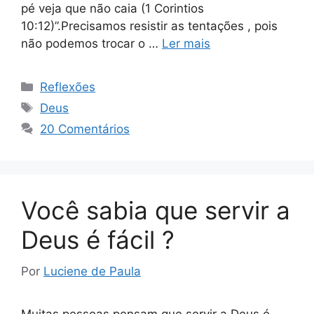
pé veja que não caia (1 Corintios
10:12)”.Precisamos resistir as tentações , pois
não podemos trocar o …
Ler mais
Categorias
Reflexões
Tags
Deus
20 Comentários
Você sabia que servir a
Deus é fácil ?
Por
Luciene de Paula
Muitas pessoas pensam que servir a Deus é