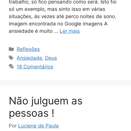
trabalho, só fico pensando como será. Isto foi
só um exemplo, mas sinto isso em várias
situações, ás vezes até perco noites de sono.
imagem encontrada no Google imagens A
ansiedade é muito …
Ler mais
Categorias
Reflexões
Tags
Ansiedade
,
Deus
18 Comentários
Não julguem as
pessoas !
Por
Luciene de Paula