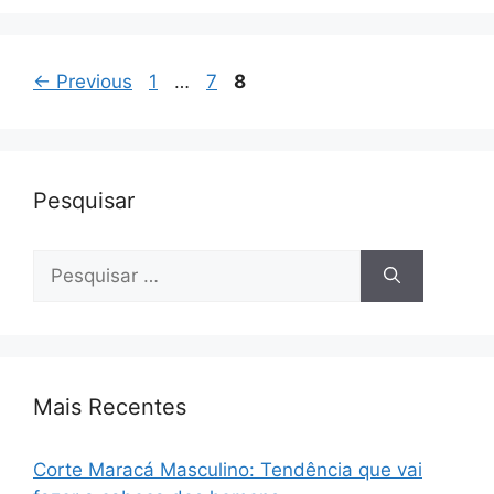
Page
Page
Page
←
Previous
1
…
7
8
Pesquisar
Pesquisar
por:
Mais Recentes
Corte Maracá Masculino: Tendência que vai