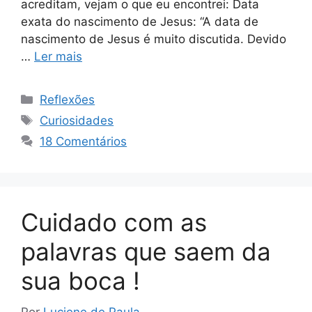
acreditam, vejam o que eu encontrei: Data
exata do nascimento de Jesus: “A data de
nascimento de Jesus é muito discutida. Devido
…
Ler mais
Categorias
Reflexões
Tags
Curiosidades
18 Comentários
Cuidado com as
palavras que saem da
sua boca !
Por
Luciene de Paula