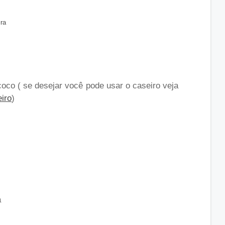
ira
coco ( se desejar você pode usar o caseiro veja
iro
)
a