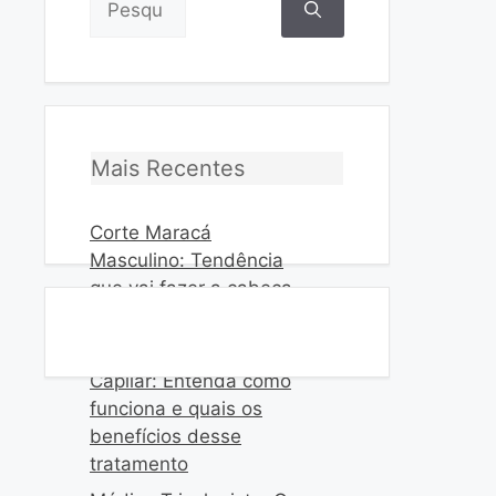
por:
Mais Recentes
Corte Maracá
Masculino: Tendência
que vai fazer a cabeça
dos homens
Intradermoterapia
Capilar: Entenda como
funciona e quais os
benefícios desse
tratamento