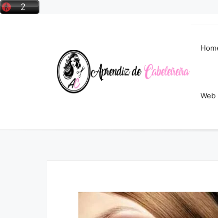
Pular
para
o
conteúdo
Hom
Web 