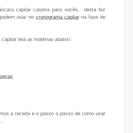
cara capilar caseira para vocês, desta fez
ê podem usar no
cronograma capilar
na fase de
apilar leia as matérias abaixo :
seiras
amos a receita e o passo a passo de como usar
a…