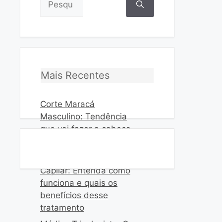
por:
Mais Recentes
Corte Maracá
Masculino: Tendência
que vai fazer a cabeça
dos homens
Intradermoterapia
Capilar: Entenda como
funciona e quais os
benefícios desse
tratamento