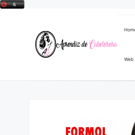
Pular
para
o
conteúdo
Hom
Web 