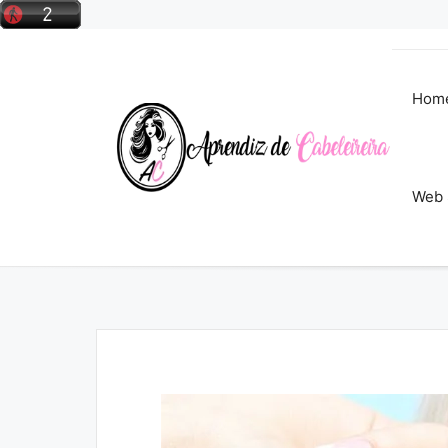
Pular
para
o
conteúdo
Hom
Web 